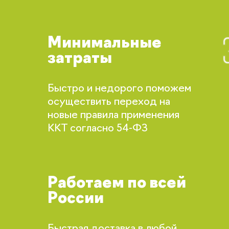
Забыли свой пароль?
Минимальные
затраты
Регистрация
Быстро и недорого поможем
осуществить переход на
Вы сможете отслеживать статус своих
новые правила применения
заказов и получать индивидуальные
рекомендации
ККТ согласно 54-ФЗ
Я согласен на обработку моих
персональных данных
Работаем по всей
Вернуться
России