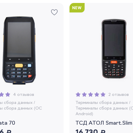
NEW
4 отзывов
2 отзывов
ы сбора данных
/
Терминалы сбора данных
/
ы сбора данных (OC
Терминалы сбора данных (
Android)
ata 70
ТСД АТОЛ Smart.Slim
руб.
руб.