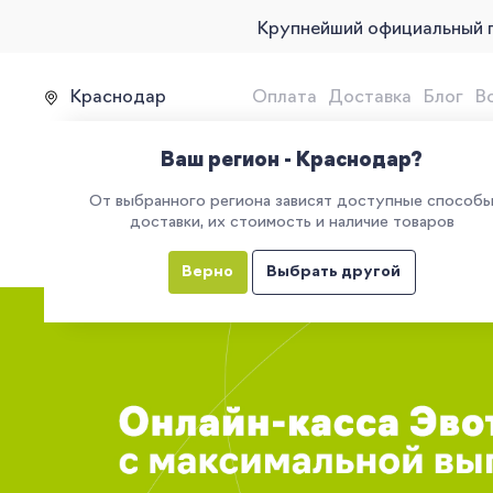
Крупнейший официальный 
Краснодар
Оплата
Доставка
Блог
В
Продажа, подключение и 
Ваш регион - Краснодар?
От выбранного региона зависят доступные способ
доставки, их стоимость и наличие товаров
КАТАЛОГ
УСЛУГИ
ЕГАИС
М
Верно
Выбрать другой