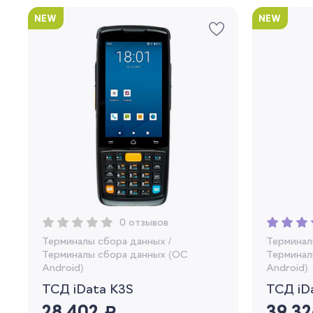
NEW
NEW
0 отзывов
Терминалы сбора данных
/
Терминал
Терминалы сбора данных (OC
Терминал
Android)
Android)
ТСД iData K3S
ТСД iD
руб.