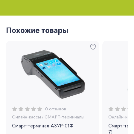
Похожие товары
Запомнить меня
Забыли свой пароль?
Регистрация
0 отзывов
Онлайн-кассы
/
СМАРТ-терминалы
Онлайн-кас
Вы сможете отслеживать статус своих
Смарт-терминал АЗУР-01Ф
Смарт-терм
заказов и получать индивидуальные
7)
рекомендации