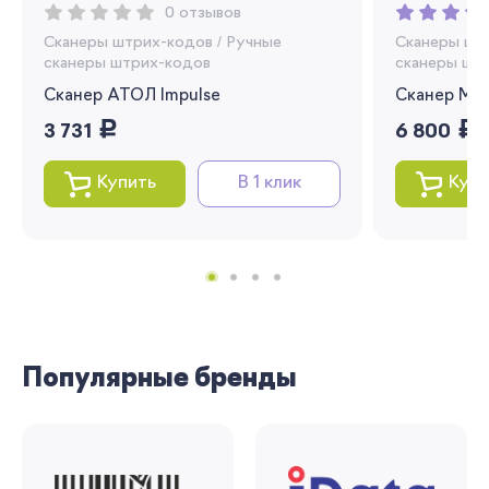
0 отзывов
Сканеры штрих-кодов
/
Ручные
Сканеры шт
сканеры штрих-кодов
сканеры шт
Сканер АТОЛ Impulse
Сканер Mi
руб.
руб.
3 731
6 800
Купить
В 1 клик
Купи
Популярные бренды