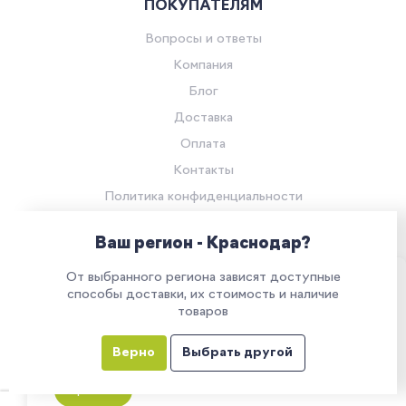
ПОКУПАТЕЛЯМ
Вопросы и ответы
Компания
Блог
Доставка
Оплата
Контакты
Политика конфиденциальности
Согласие на обработку персональных данных
Ваш регион - Краснодар?
© Компания «Ритейл Сервис 24», 2026
От выбранного региона зависят доступные
Все права защищены.
Наш сайт использует куки. Продолжая им
способы доставки, их стоимость и наличие
товаров
пользоваться, вы соглашаетесь на обработку
персональных данных в соответствии с
Верно
Выбрать другой
политикой конфиденциальности
Все указанные на сайте цены носят информационный характер и
не являются публичной офертой (ст. 437 ГК РФ)
Принять