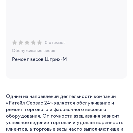
0 отзывов
Обслуживание весов
Запомнить меня
Ремонт весов Штрих-М
Забыли свой пароль?
Одним из направлений деятельности компании
«Ритейл Сервис 24» является обслуживание и
ремонт торгового и фасовочного весового
Регистрация
оборудования. От точности взешивания зависит
успешное ведение торговли и удовлетворенность
Вы сможете отслеживать статус своих
клиентов, а торговые весы часто выполняют еще и
заказов и получать индивидуальные