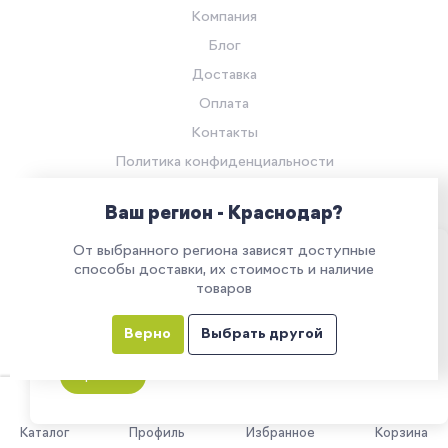
Компания
Блог
Доставка
Оплата
Контакты
Политика конфиденциальности
Согласие на обработку персональных данных
Ваш регион - Краснодар?
© Компания «Ритейл Сервис 24», 2026
От выбранного региона зависят доступные
Все права защищены.
Наш сайт использует куки. Продолжая им
способы доставки, их стоимость и наличие
товаров
пользоваться, вы соглашаетесь на обработку
персональных данных в соответствии с
Верно
Выбрать другой
политикой конфиденциальности
Все указанные на сайте цены носят информационный характер и
не являются публичной офертой (ст. 437 ГК РФ)
Принять
0
Каталог
Профиль
Избранное
Корзина