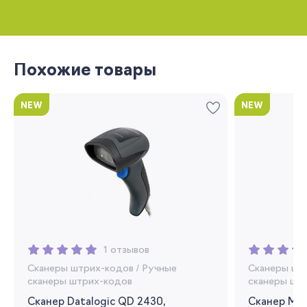
Похожие товары
NEW
NEW
Запомнить меня
Забыли свой пароль?
1 отзывов
Регистрация
Сканеры штрих-кодов
/
Ручные
Сканеры шт
сканеры штрих-кодов
сканеры шт
Вы сможете отслеживать статус своих
заказов и получать индивидуальные
Сканер Datalogic QD 2430,
Сканер Mi