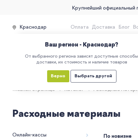
Крупнейший официальный 
Краснодар
Оплата
Доставка
Блог
В
Продажа, подключение и 
Ваш регион - Краснодар?
От выбранного региона зависят доступные способ
доставки, их стоимость и наличие товаров
КАТАЛОГ
УСЛУГИ
ЕГАИС
М
Верно
Выбрать другой
Главная страница
Каталог
Расходные матер
Расходные материалы
Онлайн-кассы
По новизне