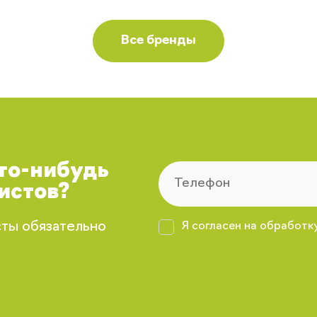
Регистрация
Все бренды
Вы сможете отслеживать статус своих
заказов и получать индивидуальные
рекомендации
Я согласен на обработку моих
персональных данных
Вернуться
что-нибудь
истов?
сты обязательно
Я согласен на обработк