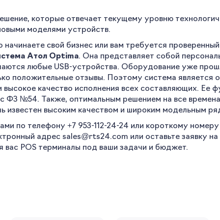
ешение, которые отвечает текущему уровню технологич
новыми моделями устройств.
о начинаете свой бизнес или вам требуется проверенны
стема Атол Optima
. Она представляет собой персонал
чаются любые USB-устройства. Оборудование уже прошло
Запомнить меня
ько положительные отзывы. Поэтому система является 
и высокое качество исполнения всех составляющих.
Ее ф
 с ФЗ №54. Также, оптимальным решением на все времен
Забыли свой пароль?
ь известен высоким качеством и широким модельным ря
ами по телефону +7 953-112-24-24 или короткому номеру 
ектронный адрес
sales
@rts24.com
или оставьте заявку н
я вас POS терминалы под ваши задачи и бюджет.
Регистрация
Вы сможете отслеживать статус своих
заказов и получать индивидуальные
рекомендации