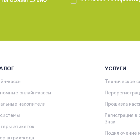
сты обязательно
Я согласен на обработк
АЛОГ
УСЛУГИ
йн-кассы
Техническое 
номные онлайн-кассы
Перерегистрац
альные накопители
Прошивка касс
-системы
Регистрация в
Знак
теры этикеток
Подключение 
ер штрих-кода