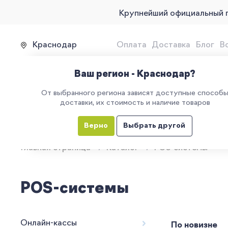
Крупнейший официальный 
Краснодар
Оплата
Доставка
Блог
В
Продажа, подключение и 
Ваш регион - Краснодар?
От выбранного региона зависят доступные способ
доставки, их стоимость и наличие товаров
КАТАЛОГ
УСЛУГИ
ЕГАИС
М
Верно
Выбрать другой
Главная страница
Каталог
POS-системы
POS-системы
Онлайн-кассы
По новизне