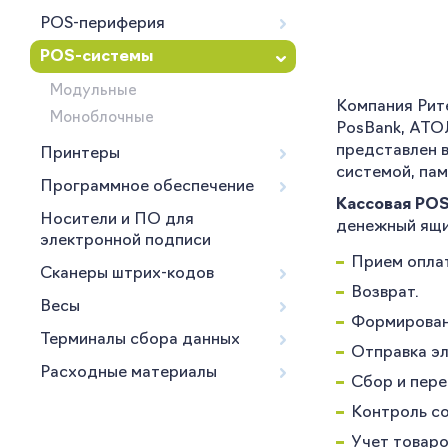
POS-периферия
POS-системы
Модульные
Компания Рите
Моноблочные
PosBank, АТО
представлен 
Принтеры
системой, пам
Программное обеспечение
Кассовая PO
Носители и ПО для
денежный ящи
электронной подписи
Прием опла
Сканеры штрих-кодов
Возврат.
Весы
Формировани
Терминалы сбора данных
Отправка эл
Расходные материалы
Сбор и пер
Контроль с
Учет товаро