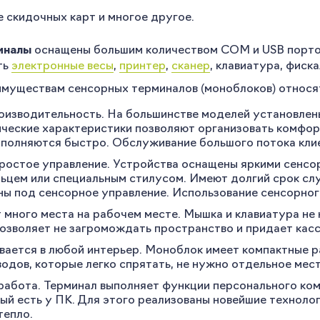
скидочных карт и многое другое.
иналы
оснащены большим количеством COM и USB порто
ть
электронные весы
,
принтер
,
сканер
, клавиатура, фиск
имуществам сенсорных терминалов (моноблоков) относя
оизводительность. На большинстве моделей установлен
ические характеристики позволяют организовать комфор
полняются быстро. Обслуживание большого потока кли
ростое управление. Устройства оснащены яркими сенсо
льцем или специальным стилусом. Имеют долгий срок с
ы под сенсорное управление. Использование сенсорног
 много места на рабочем месте. Мышка и клавиатура не
Вы сможете отслеживать статус своих
озволяет не загромождать пространство и придает касс
заказов и получать индивидуальные
вается в любой интерьер. Моноблок имеет компактные 
рекомендации
одов, которые легко спрятать, не нужно отдельное мес
абота. Терминал выполняет функции персонального ком
ый есть у ПК. Для этого реализованы новейшие технол
тепло.