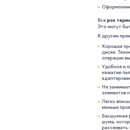
Оформление 
Все
pos терм
Это могут бы
К другим пре
Хорошая пр
диски. Техн
операции вы
Удобное и п
нажатие па
адаптирован
Не занимает
элементов п
Легко вписы
меньше пров
Бесшумная р
шума, котор
рассеивать 