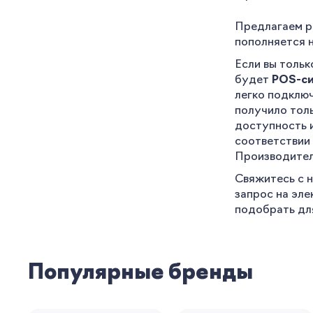
Предлагаем р
пополняется 
Если вы тольк
будет
POS-си
легко подклю
получило тол
доступность 
соответствии
Производител
Свяжитесь с н
запрос на эл
подобрать дл
Популярные бренды