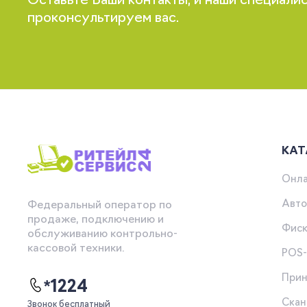
Оставьте Ваши контакты, и наши специали
проконсультируем вас.
КАТ
Онла
Авто
Федеральный оператор по
продаже, подключению и
Фиск
обслуживанию контрольно-
кассовой техники.
POS
Прин
*1224
Скан
Звонок бесплатный