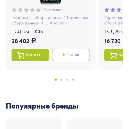
0 отзывов
Терминалы сбора данных
/
Терминалы
Терминалы 
сбора данных (OC Android)
сбора данны
ТСД iData K3S
ТСД АТОЛ 
руб.
руб.
28 402
16 730
Купить
В 1 клик
Купи
Популярные бренды