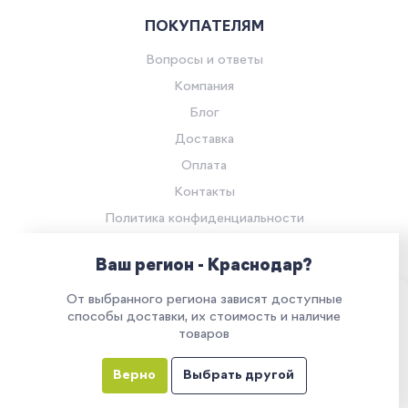
ПОКУПАТЕЛЯМ
Вопросы и ответы
Компания
Блог
Доставка
Оплата
Контакты
Политика конфиденциальности
Согласие на обработку персональных данных
Ваш регион - Краснодар?
© Компания «Ритейл Сервис 24», 2026
От выбранного региона зависят доступные
Все права защищены.
Наш сайт использует куки. Продолжая им
способы доставки, их стоимость и наличие
товаров
пользоваться, вы соглашаетесь на обработку
персональных данных в соответствии с
Верно
Выбрать другой
политикой конфиденциальности
Все указанные на сайте цены носят информационный характер и
не являются публичной офертой (ст. 437 ГК РФ)