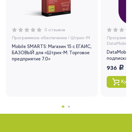
0 отзывов
Программное обеспечение
/
Штрих-М
Программно
DataMobile
Mobile SMARTS: Магазин 15 с ЕГАИС,
DataMobile,
БАЗОВЫЙ для «Штрих-М: Торговое
подписка н
предприятие 7.0»
руб.
936
Купи
Вы сможете отслеживать статус своих
заказов и получать индивидуальные
рекомендации