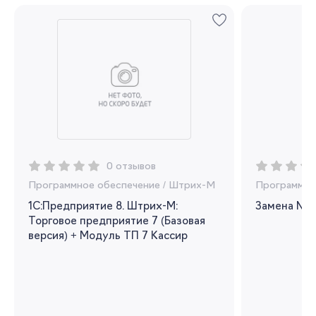
Регистрация
Вы сможете отслеживать статус своих
заказов и получать индивидуальные
рекомендации
Я согласен на обработку моих
персональных данных
0 отзывов
Программное обеспечение
/
Штрих-М
Программно
Вернуться
1С:Предприятие 8. Штрих-М:
Замена NFR
Торговое предприятие 7 (Базовая
версия) + Модуль ТП 7 Кассир