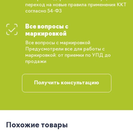
переход на новые правила применения ККТ
согласно 54-ФЗ
Вы сможете отслеживать статус своих
заказов и получать индивидуальные
Все вопросы с
рекомендации
маркировкой
Все вопросы с маркировкой
Предусмотрели все для работы с
маркировкой: от приемки по УПД до
продажи
Получить консультацию
Запомнить меня
Забыли свой пароль?
Похожие товары