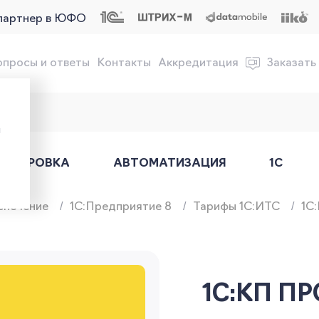
партнер в ЮФО
опросы и ответы
Контакты
Аккредитация
Заказать
обслуживание онлайн-касс
ы
АРКИРОВКА
АВТОМАТИЗАЦИЯ
1С
спечение
1C:Предприятие 8
Тарифы 1С:ИТС
1С
1С:КП П