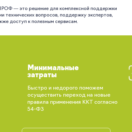
ПРОФ — это решение для комплексной поддержки
нии технических вопросов, поддержку экспертов,
акже доступ к полезным сервисам.
Минимальные
затраты
Вы сможете отслеживать статус своих
Быстро и недорого поможем
заказов и получать индивидуальные
осуществить переход на новые
рекомендации
правила применения ККТ согласно
54-ФЗ