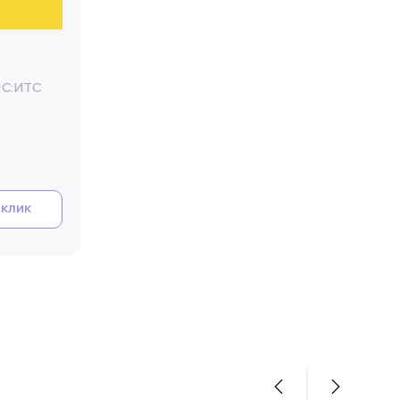
1С:ИТС
 клик