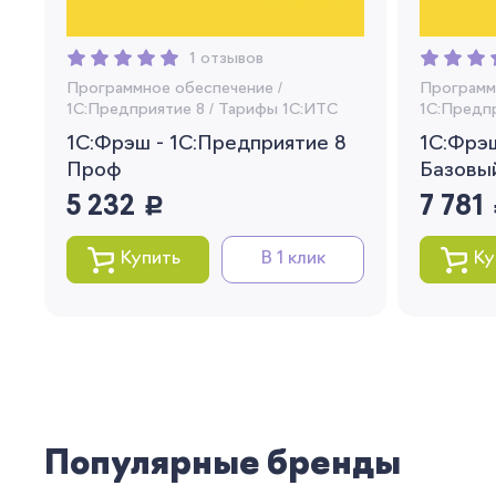
1 отзывов
Программное обеспечение
/
Программ
1C:Предприятие 8
/
Тарифы 1С:ИТС
1C:Предп
1С:Фрэш - 1С:Предприятие 8
1C:Фрэ
Проф
Базовы
5 232
руб.
7 781
р
Купить
В 1 клик
Ку
Популярные бренды