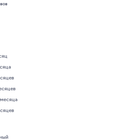
ывов
сяц
сяца
сяцев
есяцев
 месяца
сяцев
ный