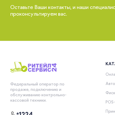
Оставьте Ваши контакты, и наши специали
проконсультируем вас.
КАТ
Онла
Авто
Федеральный оператор по
продаже, подключению и
Фиск
обслуживанию контрольно-
кассовой техники.
POS
Прин