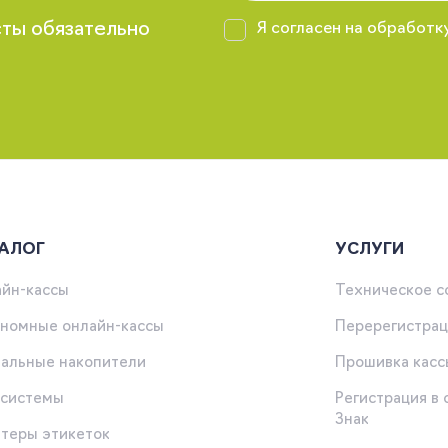
сты обязательно
Я согласен на обработк
АЛОГ
УСЛУГИ
йн-кассы
Техническое 
номные онлайн-кассы
Перерегистрац
альные накопители
Прошивка касс
-системы
Регистрация в
Знак
теры этикеток