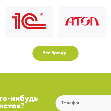
Все бренды
что-нибудь
истов?