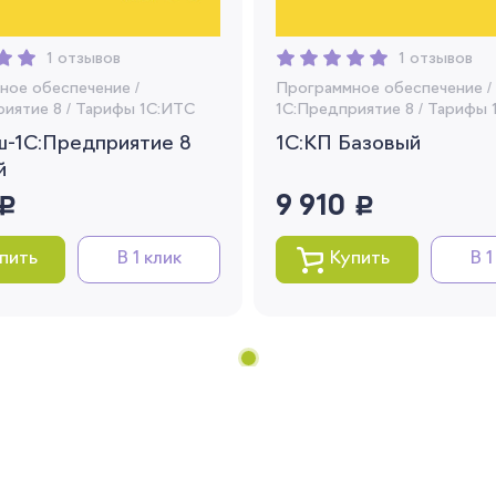
Я согласен на обработку моих
персональных данных
1 отзывов
1 отзывов
Вернуться
ное обеспечение
/
Программное обеспечение
/
риятие 8
/
Тарифы 1С:ИТС
1C:Предприятие 8
/
Тарифы 
ш-1С:Предприятие 8
1С:КП Базовый
й
уб.
9 910
руб.
пить
В 1 клик
Купить
В 1