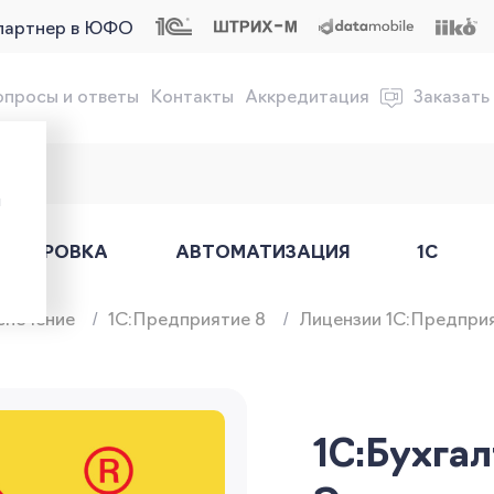
партнер в ЮФО
опросы и ответы
Контакты
Аккредитация
Заказать
обслуживание онлайн-касс
ы
АРКИРОВКА
АВТОМАТИЗАЦИЯ
1С
спечение
1C:Предприятие 8
Лицензии 1С:Предпри
1С:Бухга