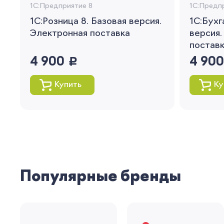
1С:Предприятие 8
1С:Предп
1С:Розница 8. Базовая версия.
1С:Бухг
Электронная поставка
версия.
постав
4 900
руб.
4 90
Купить
Ку
Популярные бренды