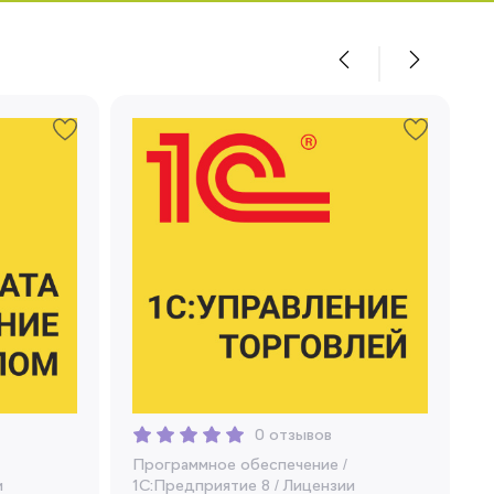
0 отзывов
Программное обеспечение
/
и
1C:Предприятие 8
/
Лицензии