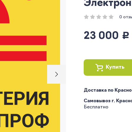
Электрон
0 отз
23 000
руб.
Купить
Доставка по Красн
Самовывоз г. Краснод
Бесплатно