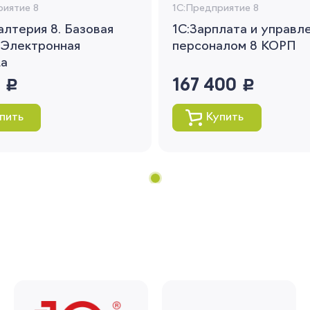
риятие 8
1С:Предприятие 8
алтерия 8. Базовая
1С:Зарплата и управл
Вернуться
 Электронная
персоналом 8 КОРП
ка
0
руб.
167 400
руб.
пить
Купить