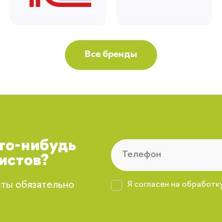
Все бренды
что-нибудь
истов?
сты обязательно
Я согласен на обработк