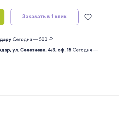
Заказать в 1 клик
руб.
одару
Сегодня — 500
ар, ул. Селезнева, 4/3, оф. 15
Сегодня —