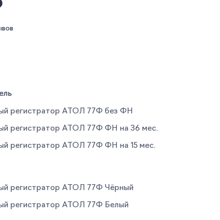
Ф
ывов
ель
ый регистратор АТОЛ 77Ф без ФН
ый регистратор АТОЛ 77Ф ФН на 36 мес.
ый регистратор АТОЛ 77Ф ФН на 15 мес.
ый регистратор АТОЛ 77Ф Чёрный
ый регистратор АТОЛ 77Ф Белый