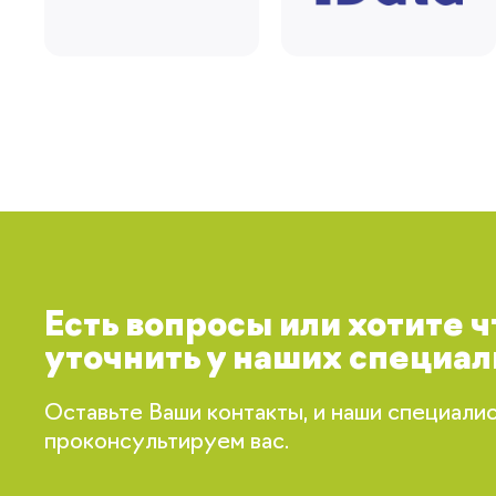
Есть вопросы или хотите 
уточнить у наших специал
Оставьте Ваши контакты, и наши специали
проконсультируем вас.