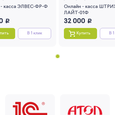
 - касса ЭЛВЕС-ФР-Ф
Онлайн - касса ШТРИ
Вернуться
ЛАЙТ-01Ф
00
руб.
32 000
руб.
пить
В 1 клик
Купить
В 1