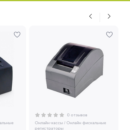
0 отзывов
альные
Онлайн-кассы
/
Онлайн фискальные
регистраторы