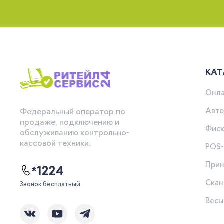
КАТ
Онла
Авто
Федеральный оператор по
продаже, подключению и
Фиск
обслуживанию контрольно-
кассовой техники.
POS
Прин
*1224
Скан
Звонок бесплатный
Вес