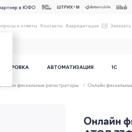
партнер в ЮФО
опросы и ответы
Контакты
Аккредитация
Заказать
обслуживание онлайн-касс
ы
АРКИРОВКА
АВТОМАТИЗАЦИЯ
1С
Онлайн фискальные регистраторы
Онлайн фискальны
Онлайн ф