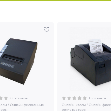
Запомнить меня
Забыли свой пароль?
Регистрация
Вы сможете отслеживать статус своих
заказов и получать индивидуальные
рекомендации
0 отзывов
Я согласен на обработку моих
0 отзывов
персональных данных
ассы
/
Онлайн фискальные
Онлайн-кассы
/
Онлайн фиск
торы
регистраторы