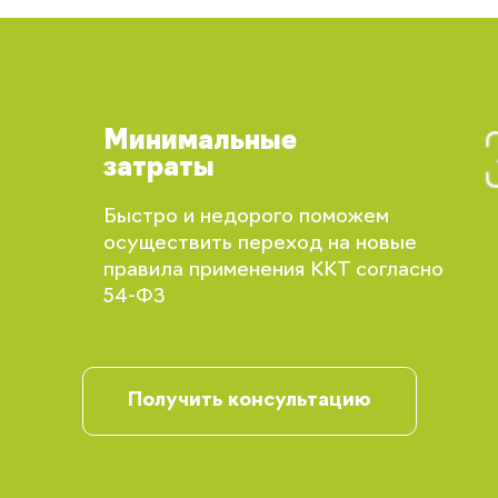
Минимальные
затраты
Быстро и недорого поможем
осуществить переход на новые
правила применения ККТ согласно
Вы сможете отслеживать статус своих
54-ФЗ
заказов и получать индивидуальные
рекомендации
Получить консультацию