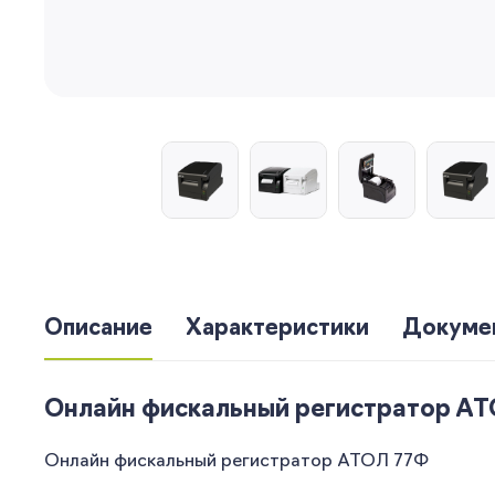
Описание
Характеристики
Докуме
Онлайн фискальный регистратор А
Онлайн фискальный регистратор АТОЛ 77Ф