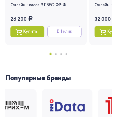
заказов и получать индивидуальные
Онлайн - касса ЭЛВЕС-ФР-Ф
Онлайн - 
рекомендации
Я согласен на обработку моих
руб.
руб
26 200
32 000
персональных данных
Купить
В 1 клик
Купи
Вернуться
Популярные бренды