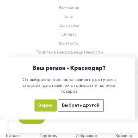
Компания
Блог
Доставка
Оплата
Контакты
Политика конфиденциальности
Согласие на обработку персональных данных
Ваш регион - Краснодар?
© Компания «Ритейл Сервис 24», 2026
От выбранного региона зависят доступные
Все права защищены.
Наш сайт использует куки. Продолжая им
способы доставки, их стоимость и наличие
товаров
пользоваться, вы соглашаетесь на обработку
персональных данных в соответствии с
Верно
Выбрать другой
политикой конфиденциальности
Все указанные на сайте цены носят информационный характер и
не являются публичной офертой (ст. 437 ГК РФ)
Принять
0
Каталог
Профиль
Избранное
Корзина