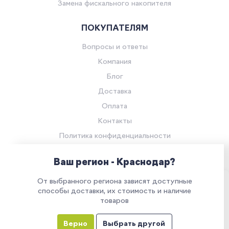
Замена фискального накопителя
ПОКУПАТЕЛЯМ
Вопросы и ответы
Компания
Блог
Доставка
Оплата
Контакты
Политика конфиденциальности
Согласие на обработку персональных данных
Ваш регион - Краснодар?
© Компания «Ритейл Сервис 24», 2026
От выбранного региона зависят доступные
Все права защищены.
Наш сайт использует куки. Продолжая им
способы доставки, их стоимость и наличие
товаров
пользоваться, вы соглашаетесь на обработку
персональных данных в соответствии с
Верно
Выбрать другой
политикой конфиденциальности
Все указанные на сайте цены носят информационный характер и