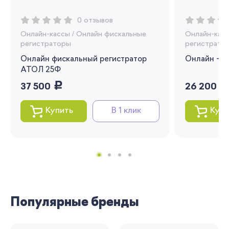
Вы сможете отслеживать статус своих
0 отзывов
заказов и получать индивидуальные
Онлайн-кассы
/
Онлайн фискальные
Онлайн-кас
рекомендации
регистраторы
регистрато
Я согласен на обработку моих
Онлайн фискальный регистратор
Онлайн - к
персональных данных
АТОЛ 25Ф
руб.
руб
37 500
26 200
Вернуться
Купить
В 1 клик
Купи
Популярные бренды