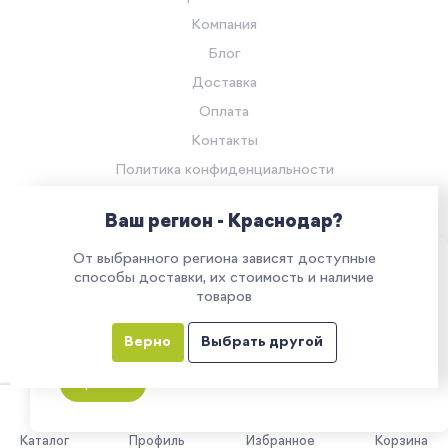
Компания
Блог
Доставка
Оплата
Контакты
Политика конфиденциальности
Согласие на обработку персональных данных
Ваш регион - Краснодар?
© Компания «Ритейл Сервис 24», 2026
От выбранного региона зависят доступные
Все права защищены.
Наш сайт использует куки. Продолжая им
способы доставки, их стоимость и наличие
товаров
пользоваться, вы соглашаетесь на обработку
персональных данных в соответствии с
Верно
Выбрать другой
политикой конфиденциальности
Все указанные на сайте цены носят информационный характер и
не являются публичной офертой (ст. 437 ГК РФ)
Принять
0
Каталог
Профиль
Избранное
Корзина