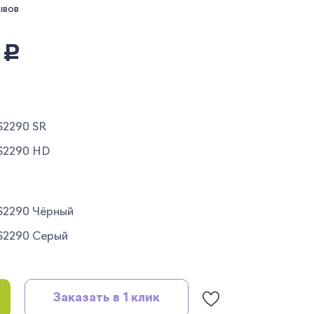
ывов
2
руб.
S2290 SR
S2290 HD
S2290 Чёрный
S2290 Серый
Заказать в 1 клик