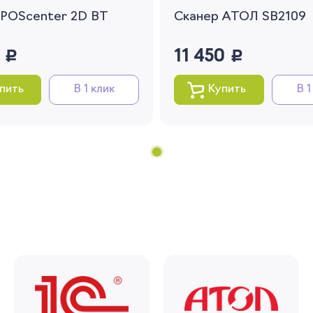
 POScenter 2D BT
Сканер АТОЛ SB2109
Вернуться
0
руб.
11 450
руб.
пить
В 1 клик
Купить
В 1