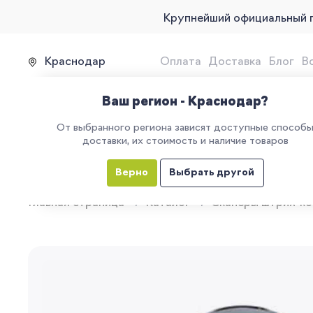
Крупнейший официальный 
Краснодар
Оплата
Доставка
Блог
В
Продажа, подключение и 
Ваш регион - Краснодар?
От выбранного региона зависят доступные способ
доставки, их стоимость и наличие товаров
КАТАЛОГ
УСЛУГИ
ЕГАИС
М
Верно
Выбрать другой
Главная страница
Каталог
Сканеры штрих-к