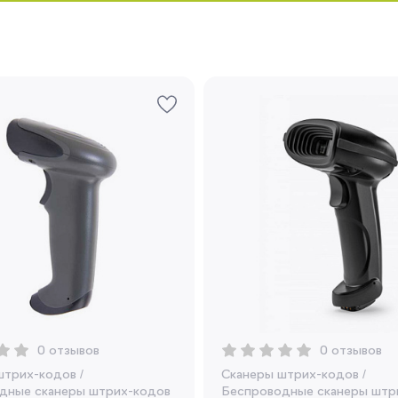
Запомнить меня
Забыли свой пароль?
Регистрация
Вы сможете отслеживать статус своих
заказов и получать индивидуальные
рекомендации
0 отзывов
0 отзывов
Я согласен на обработку моих
персональных данных
штрих-кодов
/
Сканеры штрих-кодов
/
дные сканеры штрих-кодов
Беспроводные сканеры штр