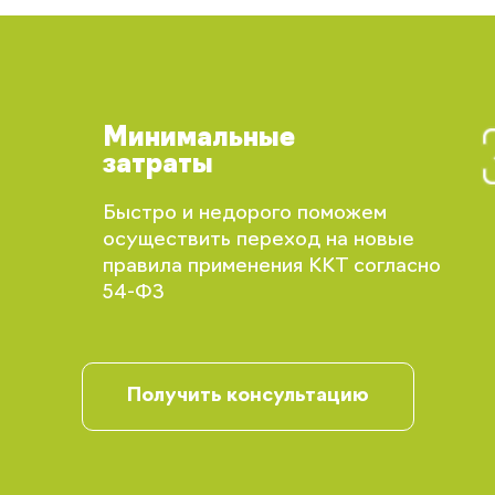
Минимальные
затраты
Быстро и недорого поможем
осуществить переход на новые
правила применения ККТ согласно
Вы сможете отслеживать статус своих
54-ФЗ
заказов и получать индивидуальные
рекомендации
Получить консультацию