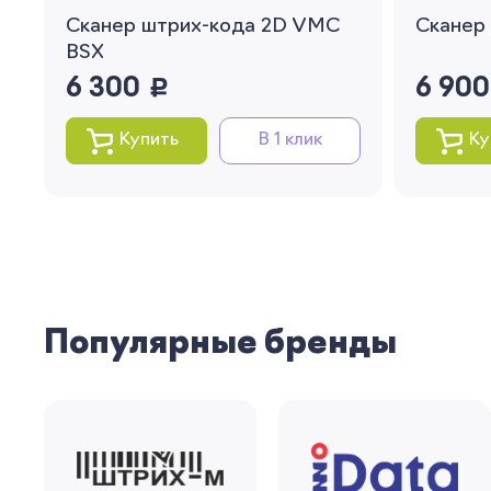
Сканер штрих-кода 2D VMC
Сканер
BSX
6 300
руб.
6 90
Купить
В 1 клик
Ку
Популярные бренды