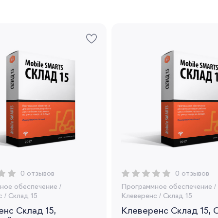
Регистрация
Вы сможете отслеживать статус своих
заказов и получать индивидуальные
рекомендации
Я согласен на обработку моих
персональных данных
Вернуться
0 отзывов
0 отзывов
ное обеспечение
/
Программное обеспечение
/
с
/
Склад 15
Клеверенс
/
Склад 15
нс Склад 15,
Клеверенс Склад 15,