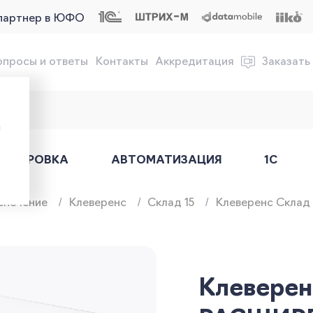
партнер в ЮФО
опросы и ответы
Контакты
Аккредитация
Заказать
обслуживание онлайн-касс
ы
АРКИРОВКА
АВТОМАТИЗАЦИЯ
1С
спечение
Клеверенс
Склад 15
Клеверенс Склад
Клеверен