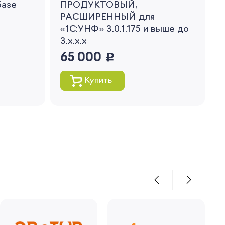
базе
ПРОДУКТОВЫЙ,
РАСШИРЕННЫЙ для
«1С:УНФ» 3.0.1.175 и выше до
3.x.x.x
65 000
руб.
Купить