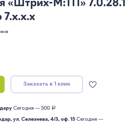
 «Штрих-М:ТП» 7.0.28.1
7.x.x.x
ывов
Заказать в 1 клик
руб.
одару
Сегодня — 500
ар, ул. Селезнева, 4/3, оф. 15
Сегодня —