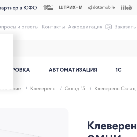
партнер в ЮФО
опросы и ответы
Контакты
Аккредитация
Заказать
обслуживание онлайн-касс
ы
АРКИРОВКА
АВТОМАТИЗАЦИЯ
1С
спечение
Клеверенс
Склад 15
Клеверенс Склад 
Клеверен