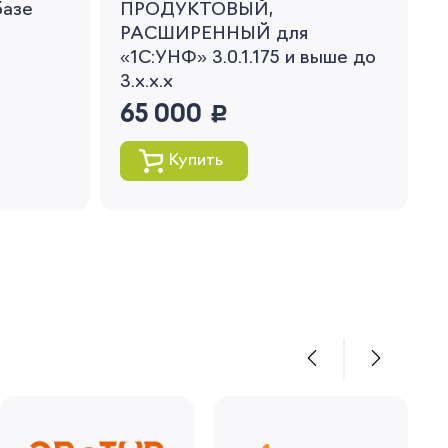
базе
ПРОДУКТОВЫЙ,
РАСШИРЕННЫЙ для
«1С:УНФ» 3.0.1.175 и выше до
3.x.x.x
65 000
руб.
Купить