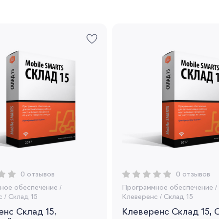
Регистрация
Вы сможете отслеживать статус своих
заказов и получать индивидуальные
рекомендации
Я согласен на обработку моих
персональных данных
Вернуться
0 отзывов
0 отзывов
ное обеспечение
/
Программное обеспечение
/
с
/
Склад 15
Клеверенс
/
Склад 15
нс Склад 15,
Клеверенс Склад 15,