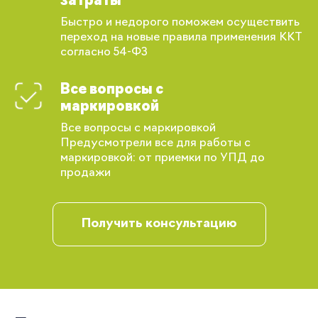
затраты
Быстро и недорого поможем осуществить
переход на новые правила применения ККТ
согласно 54-ФЗ
Вы сможете отслеживать статус своих
Все вопросы с
заказов и получать индивидуальные
рекомендации
маркировкой
Все вопросы с маркировкой
Предусмотрели все для работы с
маркировкой: от приемки по УПД до
продажи
Получить консультацию
Запомнить меня
Забыли свой пароль?