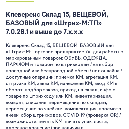
Клеверенс Склад 15, ВЕЩЕВОЙ,
БАЗОВЫЙ для «Штрих-М:ТП»
7.0.28.1 и выше до 7.x.x.x
Клеверенс Склад 15, ВЕЩЕВОЙ, БАЗОВЫЙ для
«Штрих-М: Торговое предприятие 7», для работы с
маркированным товаром: ОБУВЬ, ОДЕЖДА,
ПАРФЮМ и товаром по штрихкодам / на выбор
проводной или беспроводной обмен / нет онлайна /
доступные операции: приемка КМ, агрегация КМ,
отгрузка КМ, заказ КМ, нанесение КМ, ввод КМ в
оборот, подбор заказа, приход на склад, инфо о
товаре по штрихкоду или КМ, инвентаризация,
возврат, списание, перемещение по складам,
перемещение по ячейкам, комплектация, просмотр
ячеек, сбор штрихкодов, COVID-19 (проверка QR) /
возможности: печать КМ, печать упак. листа,
адресное хранение (при наличии в