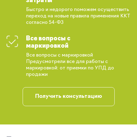
затраты
Быстро и недорого поможем осуществить
переход на новые правила применения ККТ
согласно 54-ФЗ
Вы сможете отслеживать статус своих
Все вопросы с
заказов и получать индивидуальные
рекомендации
маркировкой
Все вопросы с маркировкой
Предусмотрели все для работы с
маркировкой: от приемки по УПД до
продажи
Получить консультацию
Запомнить меня
Забыли свой пароль?