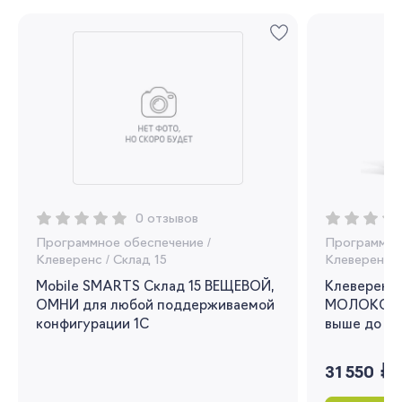
Регистрация
Вы сможете отслеживать статус своих
заказов и получать индивидуальные
рекомендации
Я согласен на обработку моих
0 отзывов
персональных данных
Программное обеспечение
/
Программно
Клеверенс
/
Склад 15
Клеверенс
/
Вернуться
Mobile SMARTS Склад 15 ВЕЩЕВОЙ,
Клеверенс 
ОМНИ для любой поддерживаемой
МОЛОКО для
конфигурации 1С
выше до 1.3
руб.
31 550