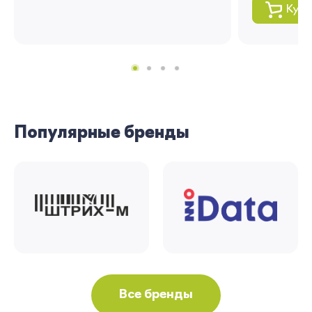
Купи
Популярные бренды
Все бренды