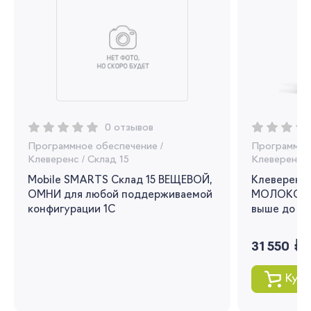
Регистрация
Вы сможете отслеживать статус своих
заказов и получать индивидуальные
рекомендации
0 отзывов
Я согласен на обработку моих
Программное обеспечение
/
Программно
персональных данных
Клеверенс
/
Склад 15
Клеверенс
/
Mobile SMARTS Склад 15 ВЕЩЕВОЙ,
Клеверенс 
Вернуться
ОМНИ для любой поддерживаемой
МОЛОКО для
конфигурации 1С
выше до 1.3
руб.
31 550
Купи