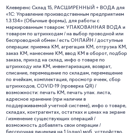
Клеверенс Склад 15, РАСШИРЕННЫЙ + ВОДА для
«1С: Управление производственным предприятием
1.3.134» (Обычные формы), для работы с
маркированным товаром: УПАКОВАННАЯ ВОДА и
товаром по штрихкодам / на выбор проводной или
беспроводной обмен / есть ОНЛАЙН / доступные
операции: приемка КМ, агрегация КМ, отгрузка КМ,
заказ КМ, нанесение КМ, ввод КМ в оборот, подбор
заказа, приход на склад, инфо о товаре по
штрихкоду или КМ, инвентаризация, возврат,
списание, перемещение по складам, перемещение
по ячейкам, комплектация, просмотр ячеек, сбор
штрихкодов, COVID-19 (проверка QR) /
возможности: печать КМ, печать упак. листа,
адресное хранение (при наличии в
поддерживаемой учетной системе), инфо о товаре,
складах, контрагентах, остатках и ценах на экране
/ изменение существующих операций /
возможность добавлять свои операции /
бессрочная лицензия на 1 (одно) моб. устройство,