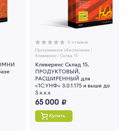
0 отзывов
Программное обеспечение
/
Клеверенс
/
Склад 15
 ОМНИ
Клеверенс Склад 15,
базе
ПРОДУКТОВЫЙ,
РАСШИРЕННЫЙ для
«1С:УНФ» 3.0.1.175 и выше до
3.x.x.x
65 000
руб.
Купить