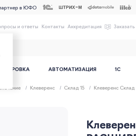
партнер в ЮФО
опросы и ответы
Контакты
Аккредитация
Заказать
обслуживание онлайн-касс
ы
АРКИРОВКА
АВТОМАТИЗАЦИЯ
1С
спечение
Клеверенс
Склад 15
Клеверенс Склад 
Клеверенс