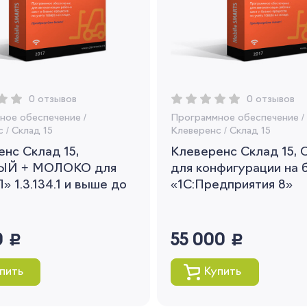
Вы сможете отслеживать статус своих
заказов и получать индивидуальные
рекомендации
Я согласен на обработку моих
персональных данных
0 отзывов
0 отзывов
Вернуться
ное обеспечение
/
Программное обеспечение
/
с
/
Склад 15
Клеверенс
/
Склад 15
нс Склад 15,
Клеверенс Склад 15,
ЫЙ + МОЛОКО для
для конфигурации на 
» 1.3.134.1 и выше до
«1С:Предприятия 8»
0
руб.
55 000
руб.
пить
Купить