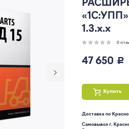
РАСШИРЕ
«1С:УПП» 
1.3.x.x
0 отз
47 650
руб.
Купить
Доставка по Красн
Самовывоз г. Краснод