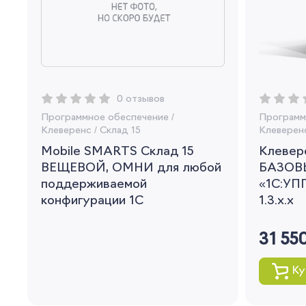
0 отзывов
Программное обеспечение
/
Программ
Клеверенс
/
Склад 15
Клеверен
Mobile SMARTS Склад 15
Клевере
ВЕЩЕВОЙ, ОМНИ для любой
БАЗОВ
поддерживаемой
«1С:УПП
конфигурации 1С
1.3.x.x
31 55
Ку