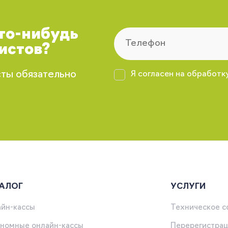
что-нибудь
истов?
сты обязательно
Я согласен на обработк
АЛОГ
УСЛУГИ
йн-кассы
Техническое 
номные онлайн-кассы
Перерегистрац