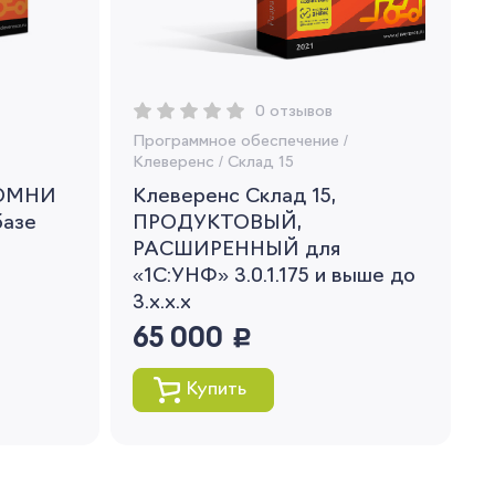
0 отзывов
Программное обеспечение
/
Клеверенс
/
Склад 15
 ОМНИ
Клеверенс Склад 15,
базе
ПРОДУКТОВЫЙ,
РАСШИРЕННЫЙ для
«1С:УНФ» 3.0.1.175 и выше до
3.x.x.x
65 000
руб.
Купить