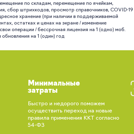
ремещение по складам, перемещение по ячейкам,
ция, сбор штрихкодов, просмотр справочников, COVID-19
 адресное хранение (при наличии в поддерживаемой
нтах, остатках и ценах на экране / изменение
ои операции / бессрочная лицензия на 1 (одно) моб.
обновления на 1 (один) год
Минимальные
затраты
Быстро и недорого поможем
Вы сможете отслеживать статус своих
осуществить переход на новые
заказов и получать индивидуальные
правила применения ККТ согласно
рекомендации
54-ФЗ