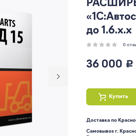
РАСШИР
«1С:Автос
до 1.6.x.x
0 отз
36 000
руб.
Купить
Доставка по Красн
Самовывоз г. Краснод