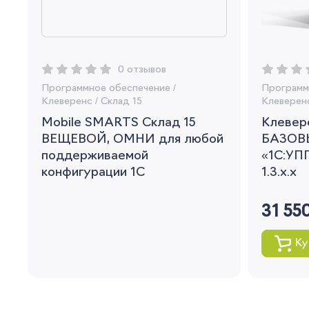
0 отзывов
Программное обеспечение
/
Программ
Клеверенс
/
Склад 15
Клеверен
Mobile SMARTS Склад 15
Клевере
ВЕЩЕВОЙ, ОМНИ для любой
БАЗОВ
поддерживаемой
«1С:УПП
конфигурации 1С
1.3.x.x
31 55
Ку