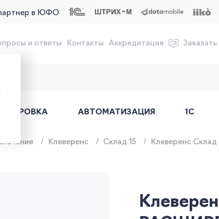
партнер в ЮФО
опросы и ответы
Контакты
Аккредитация
Заказать
обслуживание онлайн-касс
ы
АРКИРОВКА
АВТОМАТИЗАЦИЯ
1С
спечение
Клеверенс
Склад 15
Клеверенс Склад 
Клеверенс