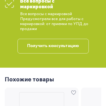
Все вопросы с
маркировкой
Вы сможете отслеживать статус своих
Все вопросы с маркировкой
заказов и получать индивидуальные
Предусмотрели все для работы с
рекомендации
маркировкой: от приемки по УПД до
продажи
Получить консультацию
Запомнить меня
Похожие товары
Забыли свой пароль?