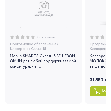
Регистрация
Вы сможете отслеживать статус своих
заказов и получать индивидуальные
рекомендации
0 отзывов
Программное обеспечение
/
Программно
Я согласен на обработку моих
Клеверенс
/
Склад 15
Клеверенс
/
персональных данных
Mobile SMARTS Склад 15 ВЕЩЕВОЙ,
Клеверенс 
ОМНИ для любой поддерживаемой
МОЛОКО для
Вернуться
конфигурации 1С
выше до 1.3
руб.
31 550
Купи