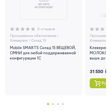
Регистрация
Вы сможете отслеживать статус своих
заказов и получать индивидуальные
0 отзывов
рекомендации
Программное обеспечение
/
Программно
Клеверенс
/
Склад 15
Клеверенс
/
Я согласен на обработку моих
персональных данных
Mobile SMARTS Склад 15 ВЕЩЕВОЙ,
Клеверенс 
ОМНИ для любой поддерживаемой
МОЛОКО для
Вернуться
конфигурации 1С
выше до 1.3
руб.
31 550
Купи