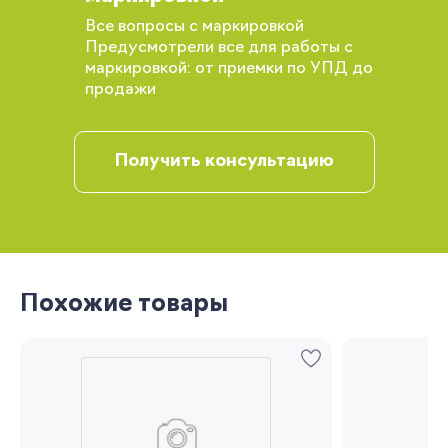
Все вопросы с маркировкой
Вы сможете отслеживать статус своих
Предусмотрели все для работы с
заказов и получать индивидуальные
маркировкой: от приемки по УПД до
рекомендации
продажи
Получить консультацию
Запомнить меня
Похожие товары
Забыли свой пароль?