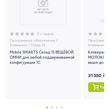
Регистрация
Вы сможете отслеживать статус своих
заказов и получать индивидуальные
рекомендации
0 отзывов
Программное обеспечение
/
Программно
Я согласен на обработку моих
Клеверенс
/
Склад 15
Клеверенс
/
персональных данных
Mobile SMARTS Склад 15 ВЕЩЕВОЙ,
Клеверенс 
ОМНИ для любой поддерживаемой
МОЛОКО для
Вернуться
конфигурации 1С
выше до 1.3
руб.
31 550
Купи