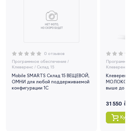
Регистрация
Вы сможете отслеживать статус своих
заказов и получать индивидуальные
рекомендации
0 отзывов
Я согласен на обработку моих
Программное обеспечение
/
Программно
персональных данных
Клеверенс
/
Склад 15
Клеверенс
/
Mobile SMARTS Склад 15 ВЕЩЕВОЙ,
Клеверенс 
Вернуться
ОМНИ для любой поддерживаемой
МОЛОКО для
конфигурации 1С
выше до 1.3
руб.
31 550
Купи