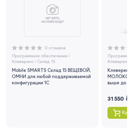
Регистрация
Вы сможете отслеживать статус своих
заказов и получать индивидуальные
рекомендации
0 отзывов
Я согласен на обработку моих
Программное обеспечение
/
Программно
персональных данных
Клеверенс
/
Склад 15
Клеверенс
/
Mobile SMARTS Склад 15 ВЕЩЕВОЙ,
Клеверенс 
Вернуться
ОМНИ для любой поддерживаемой
МОЛОКО для
конфигурации 1С
выше до 1.3
руб.
31 550
Купи