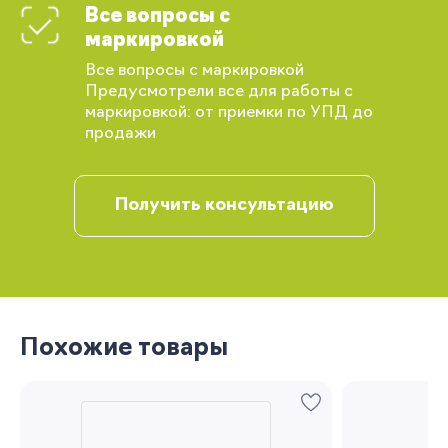
Все вопросы с
маркировкой
Вы сможете отслеживать статус своих
заказов и получать индивидуальные
Все вопросы с маркировкой
рекомендации
Предусмотрели все для работы с
маркировкой: от приемки по УПД до
продажи
Получить консультацию
Запомнить меня
Похожие товары
Забыли свой пароль?