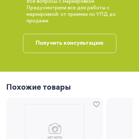
Все вопросы с маркировкой
Вы сможете отслеживать статус своих
Предусмотрели все для работы с
заказов и получать индивидуальные
маркировкой: от приемки по УПД до
рекомендации
продажи
Получить консультацию
Похожие товары
Запомнить меня
Забыли свой пароль?