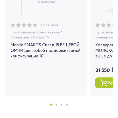
Регистрация
Вы сможете отслеживать статус своих
заказов и получать индивидуальные
0 отзывов
рекомендации
Программное обеспечение
/
Программно
Клеверенс
/
Склад 15
Клеверенс
/
Я согласен на обработку моих
Mobile SMARTS Склад 15 ВЕЩЕВОЙ,
Клеверенс 
персональных данных
ОМНИ для любой поддерживаемой
МОЛОКО для
конфигурации 1С
выше до 1.3
Вернуться
руб.
31 550
Купи