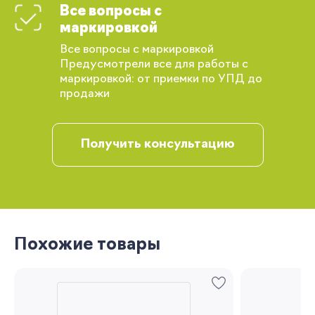
Все вопросы с
маркировкой
Вы сможете отслеживать статус своих
заказов и получать индивидуальные
Все вопросы с маркировкой
рекомендации
Предусмотрели все для работы с
маркировкой: от приемки по УПД до
продажи
Получить консультацию
Запомнить меня
Похожие товары
Забыли свой пароль?