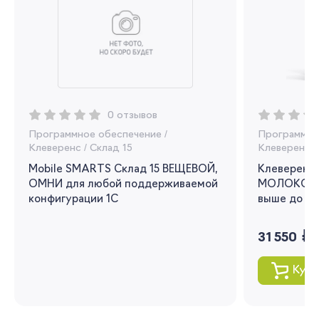
Регистрация
Вы сможете отслеживать статус своих
заказов и получать индивидуальные
рекомендации
0 отзывов
Я согласен на обработку моих
Программное обеспечение
/
Программно
персональных данных
Клеверенс
/
Склад 15
Клеверенс
/
Mobile SMARTS Склад 15 ВЕЩЕВОЙ,
Клеверенс 
Вернуться
ОМНИ для любой поддерживаемой
МОЛОКО для
конфигурации 1С
выше до 1.3
руб.
31 550
Купи