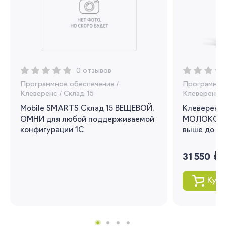
Регистрация
Вы сможете отслеживать статус своих
заказов и получать индивидуальные
рекомендации
0 отзывов
Программное обеспечение
/
Программно
Я согласен на обработку моих
Клеверенс
/
Склад 15
Клеверенс
/
персональных данных
Mobile SMARTS Склад 15 ВЕЩЕВОЙ,
Клеверенс 
ОМНИ для любой поддерживаемой
МОЛОКО для
Вернуться
конфигурации 1С
выше до 1.3
руб.
31 550
Купи