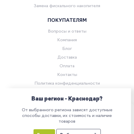
Замена фискального накопителя
ПОКУПАТЕЛЯМ
Вопросы и ответы
Компания
Блог
Доставка
Оплата
Контакты
Политика конфиденциальности
Согласие на обработку персональных данных
Ваш регион - Краснодар?
© Компания «Ритейл Сервис 24», 2026
От выбранного региона зависят доступные
Все права защищены.
Наш сайт использует куки. Продолжая им
способы доставки, их стоимость и наличие
товаров
пользоваться, вы соглашаетесь на обработку
персональных данных в соответствии с