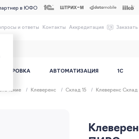
партнер в ЮФО
опросы и ответы
Контакты
Аккредитация
Заказать
обслуживание онлайн-касс
ы
АРКИРОВКА
АВТОМАТИЗАЦИЯ
1С
спечение
Клеверенс
Склад 15
Клеверенс Склад
Клеверен