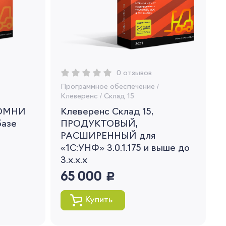
0 отзывов
Программное обеспечение
/
Клеверенс
/
Склад 15
 ОМНИ
Клеверенс Склад 15,
базе
ПРОДУКТОВЫЙ,
РАСШИРЕННЫЙ для
«1С:УНФ» 3.0.1.175 и выше до
3.x.x.x
65 000
руб.
Купить