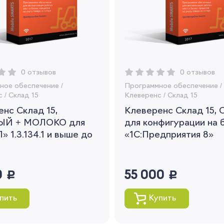
Вы сможете отслеживать статус своих
заказов и получать индивидуальные
рекомендации
Я согласен на обработку моих
персональных данных
0 отзывов
0 отзывов
Вернуться
ное обеспечение
/
Программное обеспечение
/
с
/
Склад 15
Клеверенс
/
Склад 15
нс Склад 15,
Клеверенс Склад 15,
ЫЙ + МОЛОКО для
для конфигурации на 
» 1.3.134.1 и выше до
«1С:Предприятия 8»
0
руб.
55 000
руб.
пить
Купить