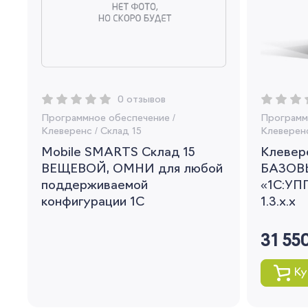
0 отзывов
Программное обеспечение
/
Программ
Клеверенс
/
Склад 15
Клеверен
Mobile SMARTS Склад 15
Клевере
ВЕЩЕВОЙ, ОМНИ для любой
БАЗОВ
поддерживаемой
«1С:УПП
конфигурации 1С
1.3.x.x
31 55
Ку