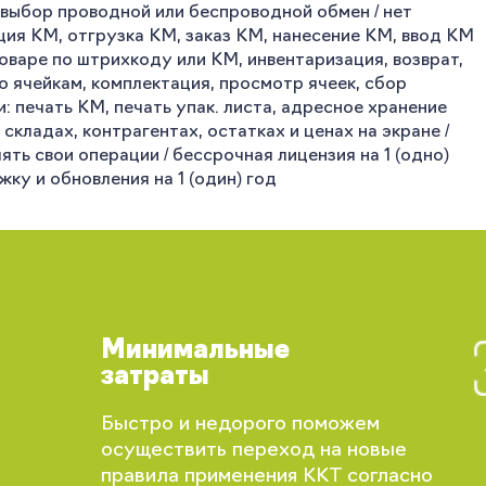
ыбор проводной или беспроводной обмен / нет
ция КМ, отгрузка КМ, заказ КМ, нанесение КМ, ввод КМ
товаре по штрихкоду или КМ, инвентаризация, возврат,
о ячейкам, комплектация, просмотр ячеек, сбор
: печать КМ, печать упак. листа, адресное хранение
складах, контрагентах, остатках и ценах на экране /
ть свои операции / бессрочная лицензия на 1 (одно)
ку и обновления на 1 (один) год
Минимальные
затраты
Вы сможете отслеживать статус своих
Быстро и недорого поможем
заказов и получать индивидуальные
осуществить переход на новые
рекомендации
правила применения ККТ согласно