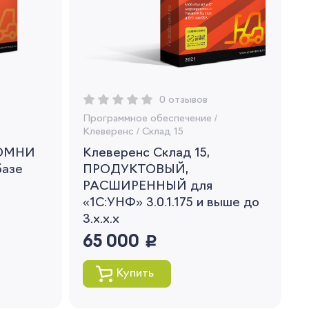
0 отзывов
Программное обеспечение
/
Клеверенс
/
Склад 15
 ОМНИ
Клеверенс Склад 15,
базе
ПРОДУКТОВЫЙ,
РАСШИРЕННЫЙ для
«1С:УНФ» 3.0.1.175 и выше до
3.x.x.x
65 000
руб.
Купить