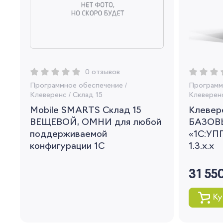
0 отзывов
Программное обеспечение
/
Программ
Клеверенс
/
Склад 15
Клеверен
Mobile SMARTS Склад 15
Клевере
ВЕЩЕВОЙ, ОМНИ для любой
БАЗОВ
поддерживаемой
«1С:УПП
конфигурации 1С
1.3.x.x
31 55
Ку