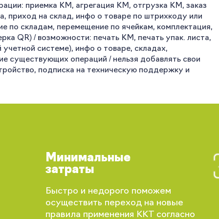
рации: приемка КМ, агрегация КМ, отгрузка КМ, заказ
а, приход на склад, инфо о товаре по штрихкоду или
ие по складам, перемещение по ячейкам, комплектация,
ка QR) / возможности: печать КМ, печать упак. листа,
учетной системе), инфо о товаре, складах,
ение существующих операций / нельзя добавлять свои
устройство, подписка на техническую поддержку и
Минимальные
затраты
Вы сможете отслеживать статус своих
Быстро и недорого поможем
заказов и получать индивидуальные
осуществить переход на новые
рекомендации
правила применения ККТ согласно