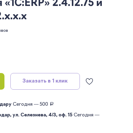
«1С:ERP» 2.4.12.75 и
.x.x.x
ывов
Заказать в 1 клик
руб.
одару
Сегодня — 500
ар, ул. Селезнева, 4/3, оф. 15
Сегодня —