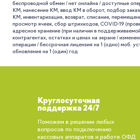
беспроводной обмен / нет онлайна / доступные опе
КМ, нанесение КМ, ввод КМ в оборот, подбор заказ
КМ, инвентаризация, возврат, списание, перемещен
просмотр ячеек, сбор штрихкодов, COVID-19 (провер
адресное хранение (при наличии в поддерживаемой 
контрагентах, остатках и ценах на экране / измен
операции / бессрочная лицензия на 1 (одно) моб. 
обновления на 1 (один) год
Круглосуточная
поддержка 24/7
Поможем в решении любых
вопросов по подключению
кассовых аппаратов и работе ОФД