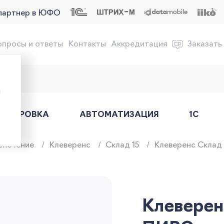
партнер в ЮФО
опросы и ответы
Контакты
Аккредитация
Заказать
обслуживание онлайн-касс
ы
АРКИРОВКА
АВТОМАТИЗАЦИЯ
1С
спечение
Клеверенс
Склад 15
Клеверенс Склад 
Клеверен