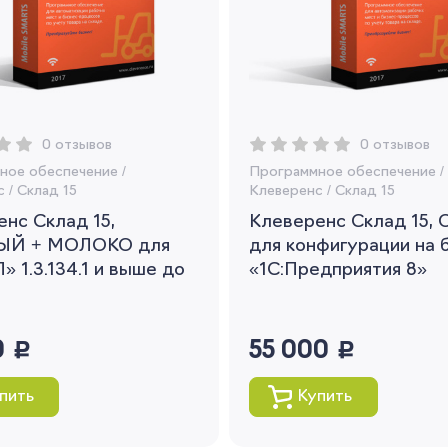
Вы сможете отслеживать статус своих
заказов и получать индивидуальные
рекомендации
Я согласен на обработку моих
персональных данных
0 отзывов
0 отзывов
Вернуться
ное обеспечение
/
Программное обеспечение
/
с
/
Склад 15
Клеверенс
/
Склад 15
нс Склад 15,
Клеверенс Склад 15,
ЫЙ + МОЛОКО для
для конфигурации на 
» 1.3.134.1 и выше до
«1С:Предприятия 8»
0
руб.
55 000
руб.
пить
Купить