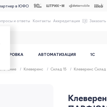
партнер в ЮФО
опросы и ответы
Контакты
Аккредитация
Заказать
обслуживание онлайн-касс
ы
АРКИРОВКА
АВТОМАТИЗАЦИЯ
1С
спечение
Клеверенс
Склад 15
Клеверенс Склад 
Клеверен