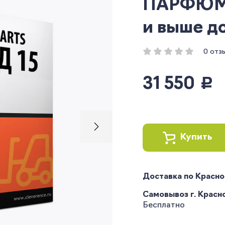
ПАРФЮМ д
и выше до
0 отз
31 550
руб.
Купить
Доставка по Красн
Самовывоз г. Краснод
Бесплатно