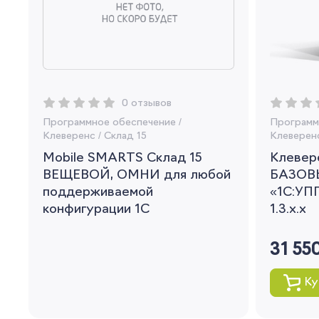
0 отзывов
Программное обеспечение
/
Программ
Клеверенс
/
Склад 15
Клеверен
Mobile SMARTS Склад 15
Клевере
ВЕЩЕВОЙ, ОМНИ для любой
БАЗОВ
поддерживаемой
«1С:УПП
конфигурации 1С
1.3.x.x
31 55
Ку