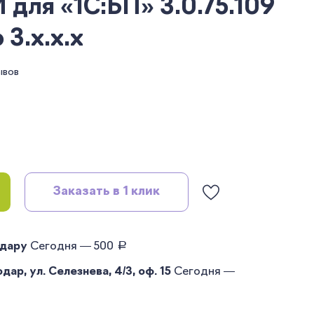
ля «1С:БП» 3.0.75.109
 3.x.x.x
ывов
Заказать в 1 клик
руб.
одару
Сегодня — 500
ар, ул. Селезнева, 4/3, оф. 15
Сегодня —