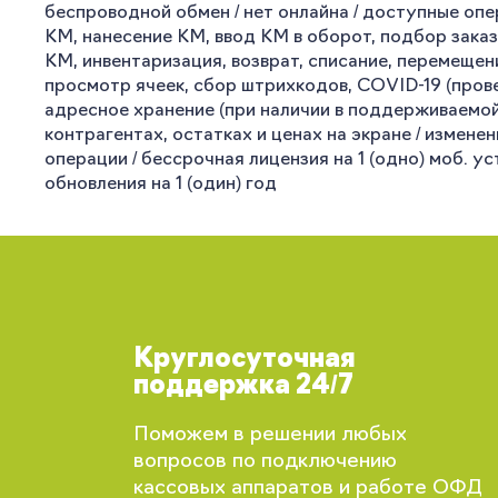
беспроводной обмен / нет онлайна / доступные опе
КМ, нанесение КМ, ввод КМ в оборот, подбор заказ
КМ, инвентаризация, возврат, списание, перемещен
просмотр ячеек, сбор штрихкодов, COVID-19 (провер
адресное хранение (при наличии в поддерживаемой 
контрагентах, остатках и ценах на экране / измен
операции / бессрочная лицензия на 1 (одно) моб. 
обновления на 1 (один) год
Круглосуточная
поддержка 24/7
Поможем в решении любых
вопросов по подключению
кассовых аппаратов и работе ОФД