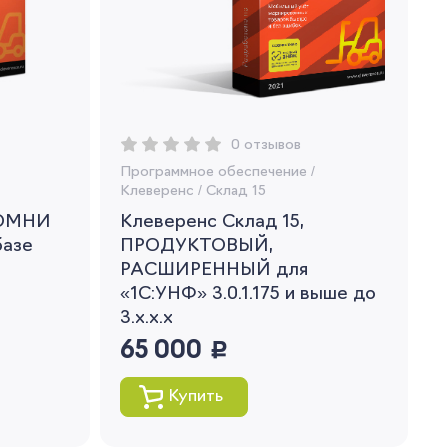
0 отзывов
Программное обеспечение
/
Клеверенс
/
Склад 15
 ОМНИ
Клеверенс Склад 15,
базе
ПРОДУКТОВЫЙ,
РАСШИРЕННЫЙ для
«1С:УНФ» 3.0.1.175 и выше до
3.x.x.x
65 000
руб.
Купить