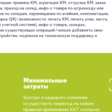
рации: приемка КМ, агрегация КМ, отгрузка КМ, заказ
а, приход на склад, инфо о товаре по штрихкоду или
ие по складам, перемещение по ячейкам, комплектация,
ка QR) / возможности: печать КМ, печать упак. листа,
учетной системе), инфо о товаре, складах,
ение существующих операций / нельзя добавлять свои
устройство, подписка на техническую поддержку и
Минимальные
затраты
Вы сможете отслеживать статус своих
Быстро и недорого поможем
заказов и получать индивидуальные
осуществить переход на новые
рекомендации
правила применения ККТ согласно