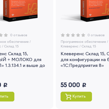
Вы сможете отслеживать статус своих
заказов и получать индивидуальные
рекомендации
Я согласен на обработку моих
персональных данных
0 отзывов
0 отзывов
Вернуться
ное обеспечение
/
Программное обеспечение
/
с
/
Склад 15
Клеверенс
/
Склад 15
нс Склад 15,
Клеверенс Склад 15,
ЫЙ + МОЛОКО для
для конфигурации на 
» 1.3.134.1 и выше до
«1С:Предприятия 8»
0
руб.
55 000
руб.
пить
Купить