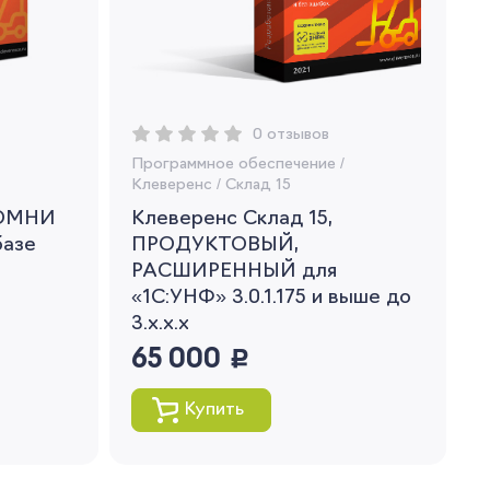
0 отзывов
Программное обеспечение
/
Клеверенс
/
Склад 15
 ОМНИ
Клеверенс Склад 15,
базе
ПРОДУКТОВЫЙ,
РАСШИРЕННЫЙ для
«1С:УНФ» 3.0.1.175 и выше до
3.x.x.x
65 000
руб.
Купить