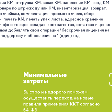
ция КМ, отгрузка КМ, заказ КМ, нанесение КМ, ввод КМ
товаре по штрихкоду или КМ, инвентаризация, возврат,
о ячейкам, комплектация, просмотр ячеек, сбор
: печать КМ, печать упак. листа, адресное хранение
нфо о товаре, складах, контрагентах, остатках и ценах
льзя добавлять свои операции / бессрочная лицензия на
 поддержку и обновления на 1 (один) год
Минимальные
затраты
Вы сможете отслеживать статус своих
Быстро и недорого поможем
заказов и получать индивидуальные
осуществить переход на новые
рекомендации
правила применения ККТ согласно
54-ФЗ