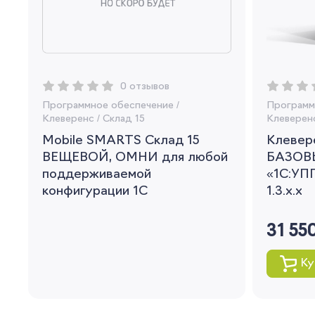
0 отзывов
Программное обеспечение
/
Программ
Клеверенс
/
Склад 15
Клеверен
Mobile SMARTS Склад 15
Клевере
ВЕЩЕВОЙ, ОМНИ для любой
БАЗОВ
поддерживаемой
«1С:УПП
конфигурации 1С
1.3.x.x
31 55
Ку