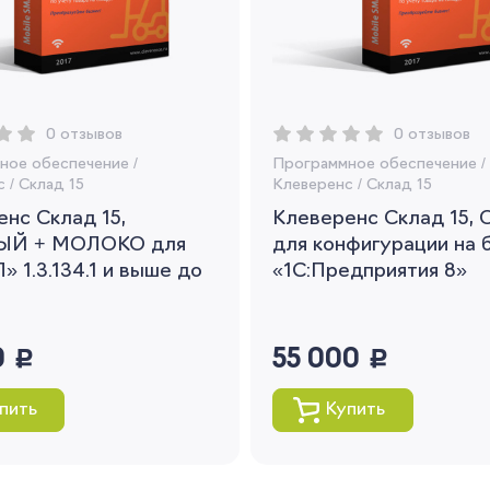
заказов и получать индивидуальные
рекомендации
Я согласен на обработку моих
персональных данных
0 отзывов
0 отзывов
Вернуться
ное обеспечение
/
Программное обеспечение
/
с
/
Склад 15
Клеверенс
/
Склад 15
нс Склад 15,
Клеверенс Склад 15,
ЫЙ + МОЛОКО для
для конфигурации на 
» 1.3.134.1 и выше до
«1С:Предприятия 8»
0
руб.
55 000
руб.
пить
Купить