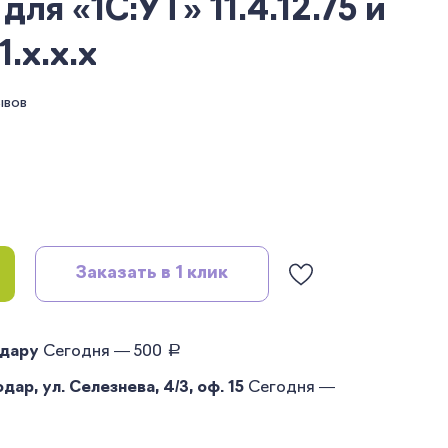
я «1С:УТ» 11.4.12.75 и
.x.x.x
ывов
Заказать в 1 клик
руб.
одару
Сегодня — 500
ар, ул. Селезнева, 4/3, оф. 15
Сегодня —