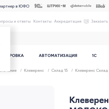
партнер в ЮФО
опросы и ответы
Контакты
Аккредитация
Заказать
обслуживание онлайн-касс
ы
АРКИРОВКА
АВТОМАТИЗАЦИЯ
1С
спечение
Клеверенс
Склад 15
Клеверенс Склад 
Клеверен