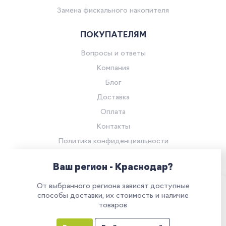
Замена фискального накопителя
ПОКУПАТЕЛЯМ
Вопросы и ответы
Компания
Блог
Доставка
Оплата
Контакты
Политика конфиденциальности
Согласие на обработку персональных данных
Ваш регион - Краснодар?
© Компания «Ритейл Сервис 24», 2026
От выбранного региона зависят доступные
Все права защищены.
Наш сайт использует куки. Продолжая им
способы доставки, их стоимость и наличие
товаров
пользоваться, вы соглашаетесь на обработку
персональных данных в соответствии с