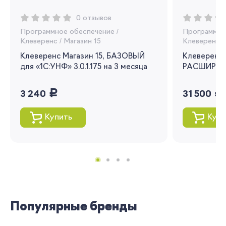
Вы сможете отслеживать статус своих
0 отзывов
заказов и получать индивидуальные
Программное обеспечение
/
Программно
рекомендации
Клеверенс
/
Магазин 15
Клеверенс
/
Клеверенс Магазин 15, БАЗОВЫЙ
Клеверенс 
Я согласен на обработку моих
для «1С:УНФ» 3.0.1.175 на 3 месяца
персональных данных
РАСШИРЕНН
руб.
руб.
Вернуться
3 240
31 500
Купить
Купи
Популярные бренды