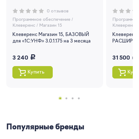
Вы сможете отслеживать статус своих
0 отзывов
заказов и получать индивидуальные
Программное обеспечение
/
Программно
рекомендации
Клеверенс
/
Магазин 15
Клеверенс
/
Клеверенс Магазин 15, БАЗОВЫЙ
Клеверенс 
Я согласен на обработку моих
для «1С:УНФ» 3.0.1.175 на 3 месяца
персональных данных
РАСШИРЕНН
руб.
руб.
Вернуться
3 240
31 500
Купить
Купи
Популярные бренды