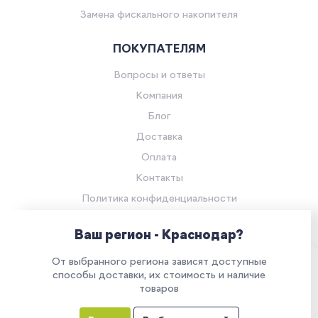
Замена фискального накопителя
ПОКУПАТЕЛЯМ
Вопросы и ответы
Компания
Блог
Доставка
Оплата
Контакты
Политика конфиденциальности
Согласие на обработку персональных данных
Ваш регион - Краснодар?
© Компания «Ритейл Сервис 24», 2026
От выбранного региона зависят доступные
Все права защищены.
Наш сайт использует куки. Продолжая им
способы доставки, их стоимость и наличие
товаров
пользоваться, вы соглашаетесь на обработку
персональных данных в соответствии с