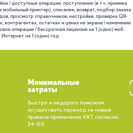
на / доступные операции: поступление (в т.ч. приемка
на мобильный принтер), списание, возврат, подбор заказа
одов, просмотр справочников, настройки, проверка QR-
, контрагентах, остатках и ценах на экране / изменение
ои операции / бессрочная лицензия на 1 (одно) моб.
Интернет на 1 (один) год
Минимальные
затраты
Вы сможете отслеживать статус своих
Быстро и недорого поможем
заказов и получать индивидуальные
осуществить переход на новые
рекомендации
правила применения ККТ согласно
54-ФЗ