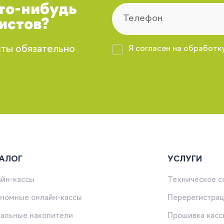
что-нибудь
истов?
сты обязательно
Я согласен на обработк
АЛОГ
УСЛУГИ
йн-кассы
Техническое 
номные онлайн-кассы
Перерегистрац
альные накопители
Прошивка касс