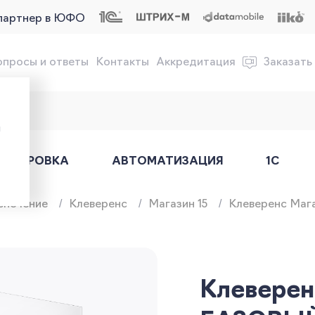
партнер в ЮФО
опросы и ответы
Контакты
Аккредитация
Заказать
обслуживание онлайн-касс
ы
АРКИРОВКА
АВТОМАТИЗАЦИЯ
1С
спечение
Клеверенс
Магазин 15
Клеверенс Маг
Клеверен