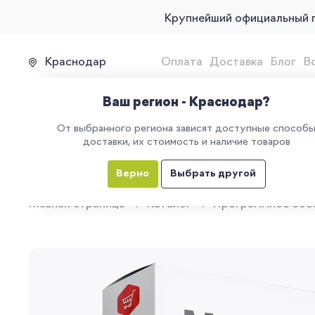
Крупнейший официальный 
Краснодар
Оплата
Доставка
Блог
В
Продажа, подключение и 
Ваш регион - Краснодар?
От выбранного региона зависят доступные способ
доставки, их стоимость и наличие товаров
КАТАЛОГ
УСЛУГИ
ЕГАИС
М
Верно
Выбрать другой
Главная страница
Каталог
Программное обе