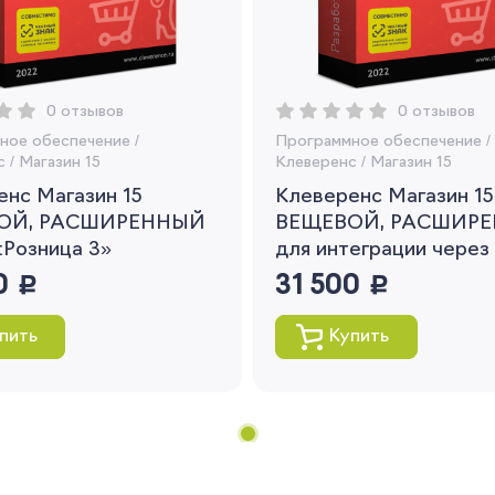
рекомендации
Я согласен на обработку моих
персональных данных
0 отзывов
0 отзывов
Вернуться
ное обеспечение
/
Программное обеспечение
/
с
/
Магазин 15
Клеверенс
/
Магазин 15
нс Магазин 15
Клеверенс Магазин 15
ОЙ, РАСШИРЕННЫЙ
ВЕЩЕВОЙ, РАСШИР
:Розница 3»
для интеграции через
0
руб.
31 500
руб.
пить
Купить