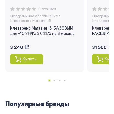
Вы сможете отслеживать статус своих
0 отзывов
заказов и получать индивидуальные
Программное обеспечение
/
Программно
рекомендации
Клеверенс
/
Магазин 15
Клеверенс
/
Клеверенс Магазин 15, БАЗОВЫЙ
Клеверенс 
Я согласен на обработку моих
для «1С:УНФ» 3.0.1.175 на 3 месяца
персональных данных
РАСШИРЕНН
руб.
руб.
Вернуться
3 240
31 500
Купить
Купи
Популярные бренды