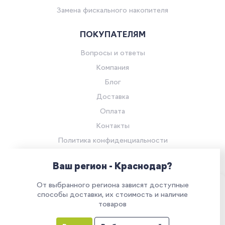
Замена фискального накопителя
ПОКУПАТЕЛЯМ
Вопросы и ответы
Компания
Блог
Доставка
Оплата
Контакты
Политика конфиденциальности
Согласие на обработку персональных данных
Ваш регион - Краснодар?
© Компания «Ритейл Сервис 24», 2026
От выбранного региона зависят доступные
Все права защищены.
Наш сайт использует куки. Продолжая им
способы доставки, их стоимость и наличие
товаров
пользоваться, вы соглашаетесь на обработку
персональных данных в соответствии с