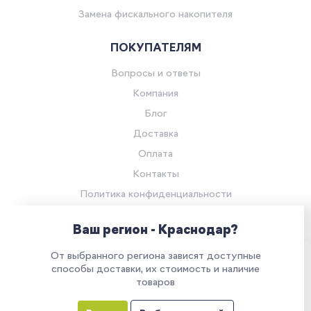
Замена фискального накопителя
ПОКУПАТЕЛЯМ
Вопросы и ответы
Компания
Блог
Доставка
Оплата
Контакты
Политика конфиденциальности
Согласие на обработку персональных данных
Ваш регион - Краснодар?
© Компания «Ритейл Сервис 24», 2026
От выбранного региона зависят доступные
Все права защищены.
Наш сайт использует куки. Продолжая им
способы доставки, их стоимость и наличие
товаров
пользоваться, вы соглашаетесь на обработку
персональных данных в соответствии с