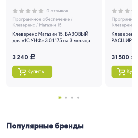
Вы сможете отслеживать статус своих
0 отзывов
заказов и получать индивидуальные
Программное обеспечение
/
Программно
рекомендации
Клеверенс
/
Магазин 15
Клеверенс
/
Клеверенс Магазин 15, БАЗОВЫЙ
Клеверенс 
Я согласен на обработку моих
для «1С:УНФ» 3.0.1.175 на 3 месяца
персональных данных
РАСШИРЕНН
руб.
руб.
Вернуться
3 240
31 500
Купить
Купи
Популярные бренды