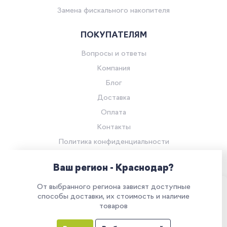
Замена фискального накопителя
ПОКУПАТЕЛЯМ
Вопросы и ответы
Компания
Блог
Доставка
Оплата
Контакты
Политика конфиденциальности
Согласие на обработку персональных данных
Ваш регион - Краснодар?
© Компания «Ритейл Сервис 24», 2026
От выбранного региона зависят доступные
Все права защищены.
Наш сайт использует куки. Продолжая им
способы доставки, их стоимость и наличие
товаров
пользоваться, вы соглашаетесь на обработку
персональных данных в соответствии с