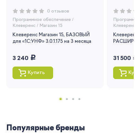
Вы сможете отслеживать статус своих
0 отзывов
заказов и получать индивидуальные
Программное обеспечение
/
Программно
рекомендации
Клеверенс
/
Магазин 15
Клеверенс
/
Клеверенс Магазин 15, БАЗОВЫЙ
Клеверенс 
Я согласен на обработку моих
для «1С:УНФ» 3.0.1.175 на 3 месяца
персональных данных
РАСШИРЕНН
руб.
руб.
Вернуться
3 240
31 500
Купить
Купи
Популярные бренды