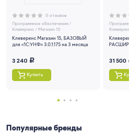
Вы сможете отслеживать статус своих
0 отзывов
заказов и получать индивидуальные
Программное обеспечение
/
Программно
рекомендации
Клеверенс
/
Магазин 15
Клеверенс
/
Я согласен на обработку моих
Клеверенс Магазин 15, БАЗОВЫЙ
Клеверенс 
персональных данных
для «1С:УНФ» 3.0.1.175 на 3 месяца
РАСШИРЕНН
Вернуться
руб.
руб.
3 240
31 500
Купить
Купи
Популярные бренды