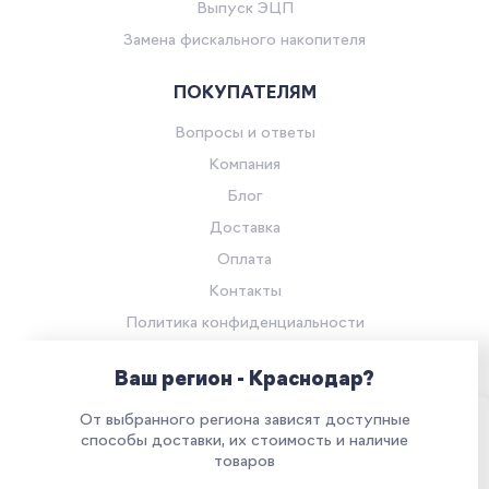
Выпуск ЭЦП
Замена фискального накопителя
ПОКУПАТЕЛЯМ
Вопросы и ответы
Компания
Блог
Доставка
Оплата
Контакты
Политика конфиденциальности
Согласие на обработку персональных данных
Ваш регион - Краснодар?
© Компания «Ритейл Сервис 24», 2026
От выбранного региона зависят доступные
Все права защищены.
Наш сайт использует куки. Продолжая им
способы доставки, их стоимость и наличие
товаров
пользоваться, вы соглашаетесь на обработку