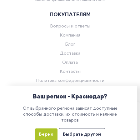
ПОКУПАТЕЛЯМ
Вопросы и ответы
Компания
Блог
Доставка
Оплата
Контакты
Политика конфиденциальности
Согласие на обработку персональных данных
Ваш регион - Краснодар?
© Компания «Ритейл Сервис 24», 2026
От выбранного региона зависят доступные
Все права защищены.
Наш сайт использует куки. Продолжая им
способы доставки, их стоимость и наличие
товаров
пользоваться, вы соглашаетесь на обработку
персональных данных в соответствии с
Верно
Выбрать другой
политикой конфиденциальности
Все указанные на сайте цены носят информационный характер и