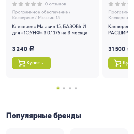
0 отзывов
Вы сможете отслеживать статус своих
Программное обеспечение
/
Программно
заказов и получать индивидуальные
Клеверенс
/
Магазин 15
Клеверенс
/
рекомендации
Клеверенс Магазин 15, БАЗОВЫЙ
Клеверенс 
Я согласен на обработку моих
для «1С:УНФ» 3.0.1.175 на 3 месяца
РАСШИРЕНН
персональных данных
руб.
руб.
3 240
31 500
Вернуться
Купить
Купи
Популярные бренды