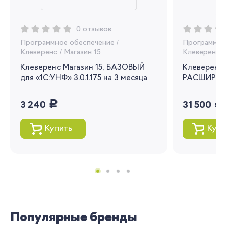
Вы сможете отслеживать статус своих
0 отзывов
заказов и получать индивидуальные
Программное обеспечение
/
Программно
рекомендации
Клеверенс
/
Магазин 15
Клеверенс
/
Я согласен на обработку моих
Клеверенс Магазин 15, БАЗОВЫЙ
Клеверенс 
персональных данных
для «1С:УНФ» 3.0.1.175 на 3 месяца
РАСШИРЕНН
Вернуться
руб.
руб.
3 240
31 500
Купить
Купи
Популярные бренды