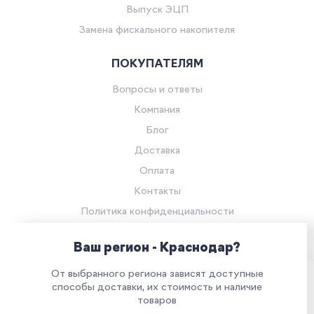
Выпуск ЭЦП
Замена фискального накопителя
ПОКУПАТЕЛЯМ
Вопросы и ответы
Компания
Блог
Доставка
Оплата
Контакты
Политика конфиденциальности
Согласие на обработку персональных данных
Ваш регион - Краснодар?
© Компания «Ритейл Сервис 24», 2026
От выбранного региона зависят доступные
Все права защищены.
Наш сайт использует куки. Продолжая им
способы доставки, их стоимость и наличие
товаров
пользоваться, вы соглашаетесь на обработку