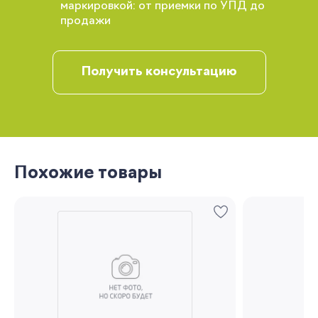
заказов и получать индивидуальные
маркировкой: от приемки по УПД до
рекомендации
продажи
Получить консультацию
Похожие товары
Запомнить меня
Забыли свой пароль?
Регистрация