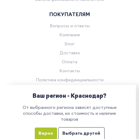
ПОКУПАТЕЛЯМ
Вопросы и ответы
Компания
Блог
Доставка
Оплата
Контакты
Политика конфиденциальности
Согласие на обработку персональных данных
Ваш регион - Краснодар?
© Компания «Ритейл Сервис 24», 2026
От выбранного региона зависят доступные
Все права защищены.
Наш сайт использует куки. Продолжая им
способы доставки, их стоимость и наличие
товаров
пользоваться, вы соглашаетесь на обработку
персональных данных в соответствии с
Верно
Выбрать другой
политикой конфиденциальности
Все указанные на сайте цены носят информационный характер и