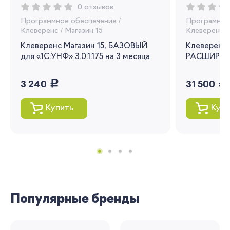
0 отзывов
Вы сможете отслеживать статус своих
Программное обеспечение
/
Программно
заказов и получать индивидуальные
Клеверенс
/
Магазин 15
Клеверенс
/
рекомендации
Клеверенс Магазин 15, БАЗОВЫЙ
Клеверенс 
Я согласен на обработку моих
для «1С:УНФ» 3.0.1.175 на 3 месяца
РАСШИРЕНН
персональных данных
руб.
руб.
3 240
31 500
Вернуться
Купить
Купи
Популярные бренды