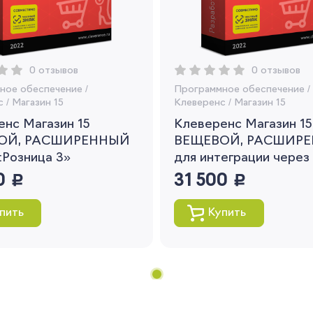
рекомендации
Я согласен на обработку моих
персональных данных
0 отзывов
0 отзывов
Вернуться
ное обеспечение
/
Программное обеспечение
/
с
/
Магазин 15
Клеверенс
/
Магазин 15
нс Магазин 15
Клеверенс Магазин 15
ОЙ, РАСШИРЕННЫЙ
ВЕЩЕВОЙ, РАСШИР
:Розница 3»
для интеграции через
0
руб.
31 500
руб.
пить
Купить