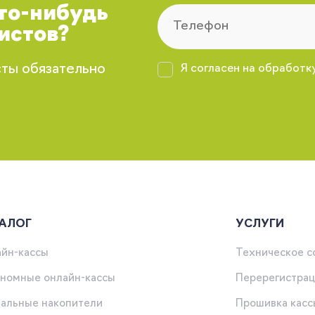
что-нибудь
истов?
сты обязательно
Я согласен на обработк
АЛОГ
УСЛУГИ
йн-кассы
Техническое 
номные онлайн-кассы
Перерегистрац
альные накопители
Прошивка касс