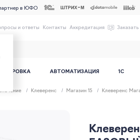
партнер в ЮФО
опросы и ответы
Контакты
Аккредитация
Заказать
обслуживание онлайн-касс
ы
АРКИРОВКА
АВТОМАТИЗАЦИЯ
1С
спечение
Клеверенс
Магазин 15
Клеверенс Маг
Клеверен