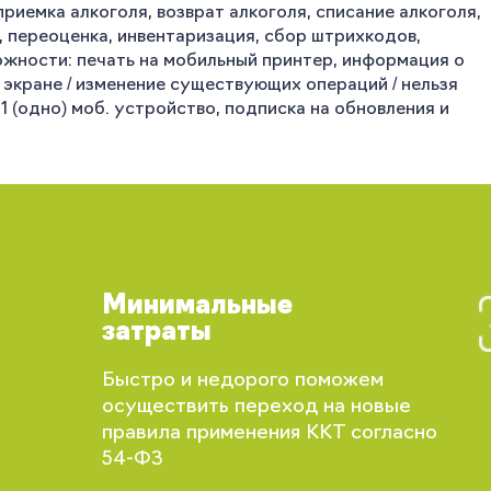
приемка алкоголя, возврат алкоголя, списание алкоголя,
, переоценка, инвентаризация, сбор штрихкодов,
ожности: печать на мобильный принтер, информация о
а экране / изменение существующих операций / нельзя
1 (одно) моб. устройство, подписка на обновления и
Минимальные
затраты
Вы сможете отслеживать статус своих
Быстро и недорого поможем
заказов и получать индивидуальные
осуществить переход на новые
рекомендации
правила применения ККТ согласно
54-ФЗ