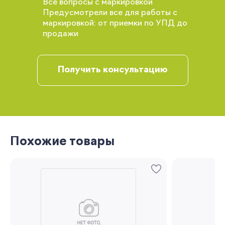
Все вопросы с маркировкой
Вы сможете отслеживать статус своих
Предусмотрели все для работы с
заказов и получать индивидуальные
маркировкой: от приемки по УПД до
рекомендации
продажи
Получить консультацию
Запомнить меня
Похожие товары
Забыли свой пароль?