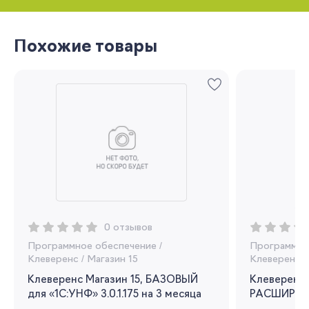
Похожие товары
Запомнить меня
Забыли свой пароль?
0 отзывов
Программное обеспечение
/
Программно
Регистрация
Клеверенс
/
Магазин 15
Клеверенс
/
Вы сможете отслеживать статус своих
Клеверенс Магазин 15, БАЗОВЫЙ
Клеверенс 
заказов и получать индивидуальные
для «1С:УНФ» 3.0.1.175 на 3 месяца
РАСШИРЕНН
рекомендации